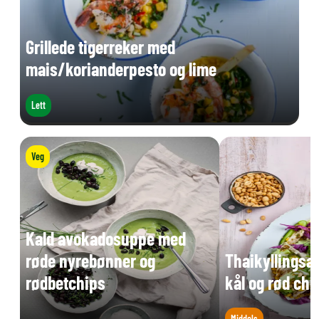
Grillede tigerreker med
mais/korianderpesto og lime
Lett
Veg
Kald avokadosuppe med
røde nyrebønner og
Thaikyllingsa
rødbetchips
kål og rød chi
Middels