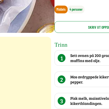
Middels
4 personer
SKRIV UT OPPS
Trinn
Sett ovnen på 200 gra
1
muffins med olje.
Mos avdryppede kikerte
2
pepper.
Pisk melk, maisstivel
3
kikertblandingen.