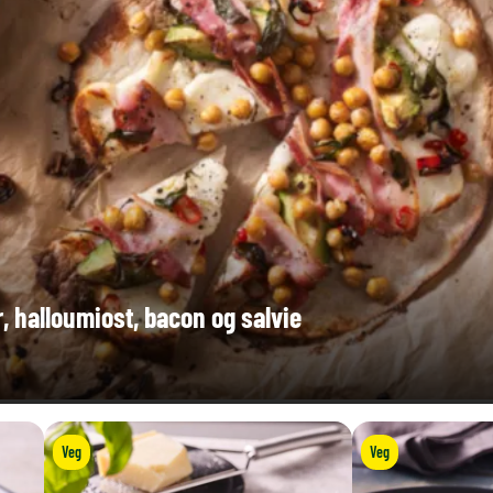
r, halloumiost, bacon og salvie
Veg
Veg