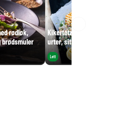
med rødløk,
Kikertetzatziki med agurk,
g brødsmuler
urter, sitron og grillet kylling
Lett