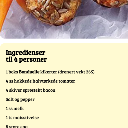
Ingredienser
til 4 personer
1 boks
Bonduelle
kikerter (drenert vekt 265)
4 ss hakkede halvtørkede tomater
4 skiver sprøstekt bacon
Salt og pepper
1 ss melk
1 ts maisstivelse
8 store egg