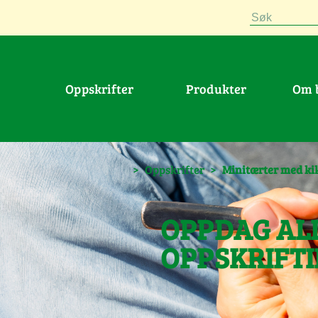
Søk
Oppskrifter
Produkter
Om
>
Oppskrifter
>
Minitærter med ki
OPPDAG AL
OPPSKRIFT