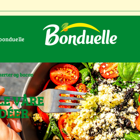
 bonduelle
kerter og bacon
LE VÅRE
IDÉER