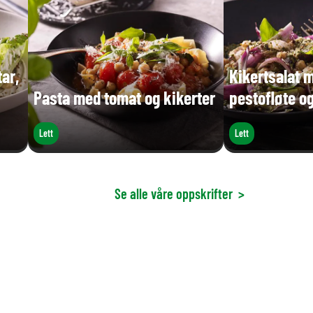
ar,
Kikertsalat 
Pasta med tomat og kikerter
pestofløte o
Lett
Lett
Se alle våre oppskrifter
>