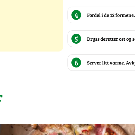
4
Fordel i de 12 formene.
5
Dryss deretter ost og s
6
Server litt varme. Avk
r