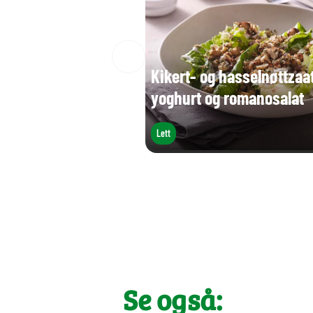
Kikert- og hasselnøttzaat
yoghurt og romanosalat
Lett
Se også: