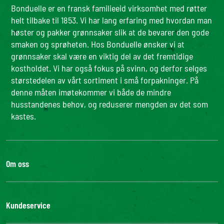
Bonduelle er en fransk familieeid virksomhet med røtter
helt tilbake til 1853. Vi har lang erfaring med hvordan man
høster og pakker grønnsaker slik at de bevarer den gode
smaken og sprøheten. Hos Bonduelle ønsker vi at
grønnsaker skal være en viktig del av det fremtidige
kostholdet. Vi har også fokus på svinn, og derfor selges
størstedelen av vårt sortiment i små forpakninger. På
denne måten imøtekommer vi både de mindre
husstandenes behov, og reduserer mengden av det som
kastes.
Om oss
Bonduelle Gruppen
Vårt engasjement
Kundeservice
Louis Bonduelle Fonden
Bonduelle Food Service
Kontakt oss