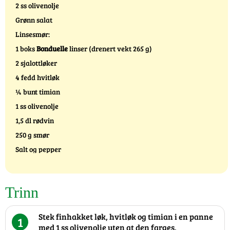
2 ss olivenolje
Grønn salat
Linsesmør:
1 boks
Bonduelle
linser (drenert vekt 265 g)
2 sjalottløker
4 fedd hvitløk
¼ bunt timian
1 ss olivenolje
1,5 dl rødvin
250 g smør
Salt og pepper
Trinn
Stek finhakket løk, hvitløk og timian i en panne
1
med 1 ss olivenolje uten at den farges.